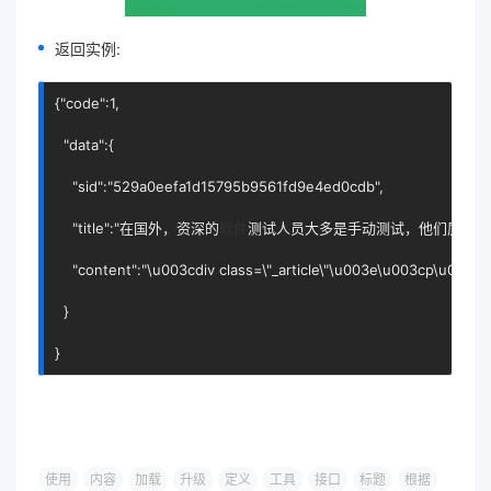
返回实例:
{"code":1,

  "data":{

    "sid":"529a0eefa1d15795b9561fd9e4ed0cdb",

    "title":"在国外，资深的
软件
测试人员大多是手动测试，他们厉害之
    "content":"\u003cdiv class=\"_article\"\u003e\u003cp
  }

}
使用
内容
加载
升级
定义
工具
接口
标题
根据