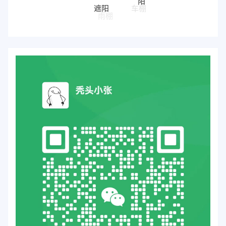
遮阳
车棚
雨棚