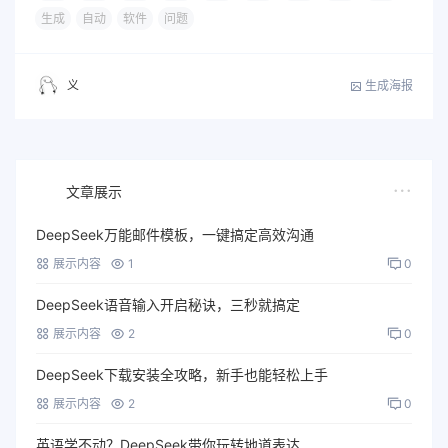
生成
自动
软件
问题
生成海报
义
文章展示
DeepSeek万能邮件模板，一键搞定高效沟通
展示内容
1
0
DeepSeek语音输入开启秘诀，三秒就搞定
展示内容
2
0
DeepSeek下载安装全攻略，新手也能轻松上手
展示内容
2
0
英语学不动？DeepSeek带你玩转地道表达