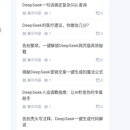
DeepSeek一句话搞定复杂SQL查询
展示内容
1
0
DeepSeek的医疗建议，你敢信几分？
行
展示内容
1
0
告别繁琐，一键解锁DeepSeek网页版高效秘
籍
展示内容
1
0
揭秘DeepSeek营销文案一键生成的魔法公式
展示内容
1
0
DeepSeek人设调教指南：让AI秒变你的专属
助手
展示内容
1
0
告别秃头写注释，DeepSeek一键生成代码解
说