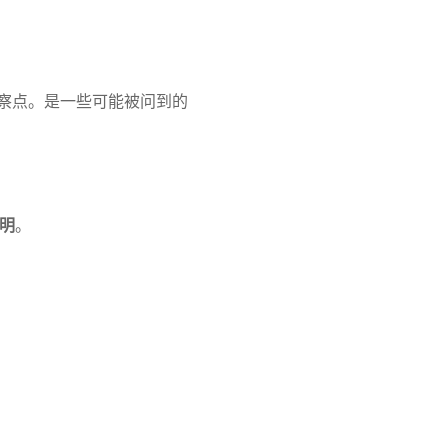
察点。是一些可能被问到的
明
。