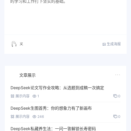
的学习和工作打下坚实的基础。
生成海报
义
文章展示
DeepSeek论文写作全攻略：从选题到成稿一次搞定
展示内容
1
0
DeepSeek生图首秀：你的想象力有了新画布
展示内容
246
0
DeepSeek私藏养生法：一问一答解锁长寿密码