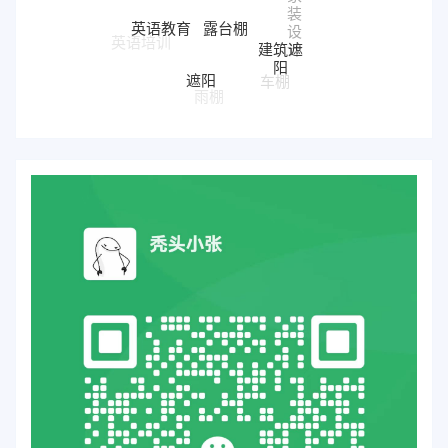
装
露台棚
英语教育
设
建筑遮
英语培训
计
阳
遮阳
车棚
雨棚